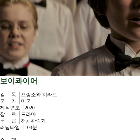
보이콰이어
감 독
│프랑소와 지라르
국 가
│미국
제작년도
│2020
장 르
│드라마
등 급
│전체관람가
러닝타임
│103분
소 개