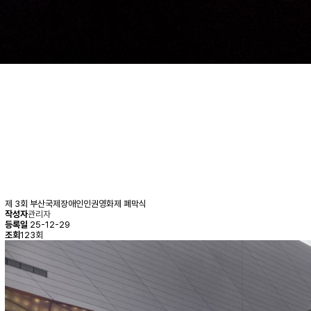
제 3회 부산국제장애인인권영화제 폐막식
작성자
관리자
등록일
25-12-29
조회
123회