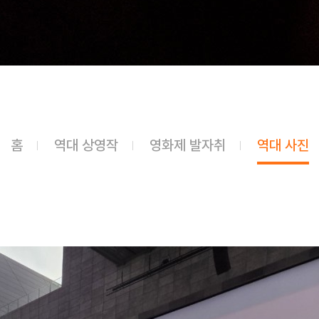
홈
역대 상영작
영화제 발자취
역대 사진